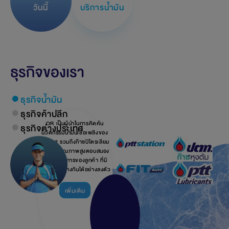
วันนี้
บริการน้ำมัน
ธุรกิจของเรา
ธุรกิจน้ำมัน
ธุรกิจค้าปลีก
OR เป็นผู้นำในการคิดค้น
ธุรกิจต่างประเทศ
นวัตกรรมน้ำมันเชื้อเพลิงของ
ประเทศ รวมถึงก๊าซปิโตรเลียม
เหลวที่มีคุณภาพสูงตอบสนอง
ความต้องการของลูกค้า ที่มี
ความแตกต่างกันได้อย่างลงตัว
เพิ่มเติม