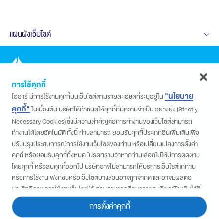
แผนผังเว็บไซต์
การใช้คุกกี้
ติดตามเราที่
"นโยบาย
โออาร์ มีการใช้งานคุกกี้บนเว็บไซต์ตามรายละเอียดที่ระบุอยู่ใน
คุกกี้"
ในเบื้องต้น บริษัทได้กำหนดให้คุกกี้ที่มีความจำเป็น อย่างยิ่ง (Strictly
Necessary Cookies) ซึ่งมีความสำคัญต่อการทำงานของเว็บไซต์สามารถ
บริษัท ปตท. น้ำมันและการค้าปลีก จำกัด (มหาชน)
ทำงานได้โดยอัตโนมัติ ทั้งนี้ ท่านสามารถ ยอมรับคุกกี้ประเภทอื่นเพิ่มเติมเพื่อ
555/2 ศูนย์เอนเนอร์ยี่คอมเพล็กซ์ อาคารบี ชั้นที่ 12 ถนน
ปรับปรุงประสบการณ์การใช้งานเว็บไซต์ของท่าน หรือเปลี่ยนแปลงการตั้งค่า
วิภาวดีรังสิต แขวงจตุจักร เขตจตุจักร กรุงเทพฯ 10900
คุกกี้ หรือยอมรับคุกกี้ทั้งหมด โปรดทราบว่าหากท่านเลือกไม่ให้มีการติดตาม
© 2024 OR เบอร์โทร : 02 196 5959
โดยคุกกี้ หรือลบคุกกี้ออกไป บริษัทอาจไม่สามารถให้บริการเว็บไซต์แก่ท่าน
หรือการใช้งาน ฟังก์ชันหรือเว็บไซต์บางส่วนอาจถูกจำกัด และอาจมีผลต่อ
นโยบายความเป็นส่วนตัว
ประสิทธิภาพการใช้งานเว็บไซต์ได้ ท่านสามารถศึกษารายละเอียดเพิ่มเติมได้ที่
“ประกาศความเป็นส่วนตัว”
นโยบายการใช้คุกกี้
การตั้งค่าคุกกี้